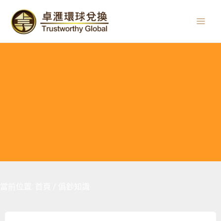
Skip
Mai
to
Men
content
當前位置:
首頁
/ 僞鈔知識